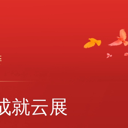
委
成就云展