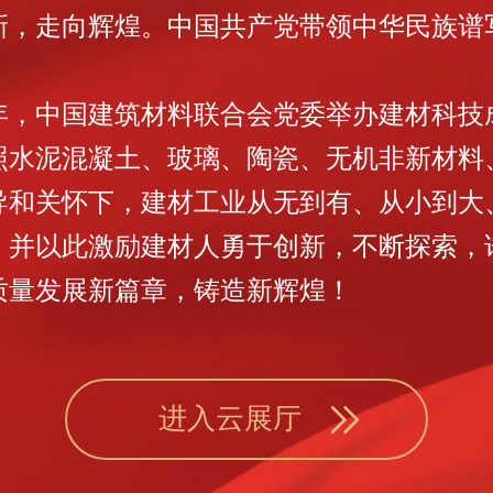
新，走向辉煌。中国共产党带领中华民族谱
年，中国建筑材料联合会党委举办建材科技
照水泥混凝土、玻璃、陶瓷、无机非新材料
导和关怀下，建材工业从无到有、从小到大
并以此激励建材人勇于创新，不断探索，谱
质量发展新篇章，铸造新辉煌！
进入云展厅