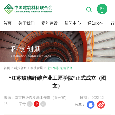
En
中
首页
关于我们
党的建设
新闻中心
通知公告
行
科技创新
TECHNOLOGICAL INNOVATION
首页
科技创新
科技发展
行业科技创新平台
“江苏玻璃纤维产业工匠学院”正式成立（图
文）
来源：南京玻纤院党群工作部（办公室）
日期： 2022-12-
13
字号
小
中
大
分享：