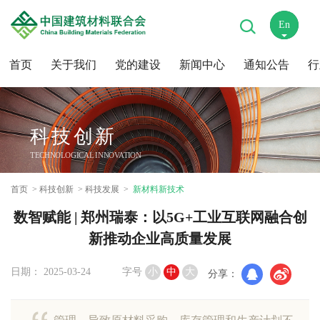
En
中
首页
关于我们
党的建设
新闻中心
通知公告
行
科技创新
TECHNOLOGICAL INNOVATION
首页
科技创新
科技发展
新材料新技术
数智赋能 | 郑州瑞泰：以5G+工业互联网融合创
新推动企业高质量发展
日期： 2025-03-24
字号
小
中
大
分享：