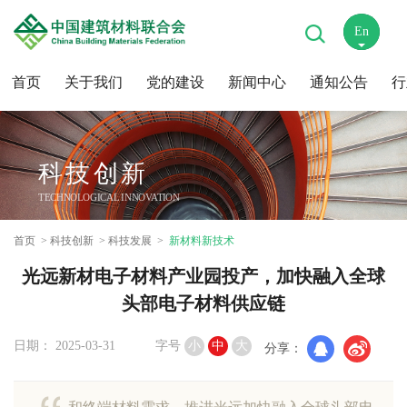
En
中
首页
关于我们
党的建设
新闻中心
通知公告
行
科技创新
TECHNOLOGICAL INNOVATION
首页
科技创新
科技发展
新材料新技术
光远新材电子材料产业园投产，加快融入全球
头部电子材料供应链
日期： 2025-03-31
字号
小
中
大
分享：