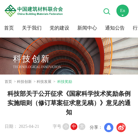
En
中
首页
关于我们
党的建设
新闻中心
通知公告
行
科技创新
TECHNOLOGICAL INNOVATION
首页
科技创新
科技发展
科技奖励
科技部关于公开征求《国家科学技术奖励条例
实施细则（修订草案征求意见稿）》意见的通
知
日期： 2025-04-21
字号
小
中
大
分享：