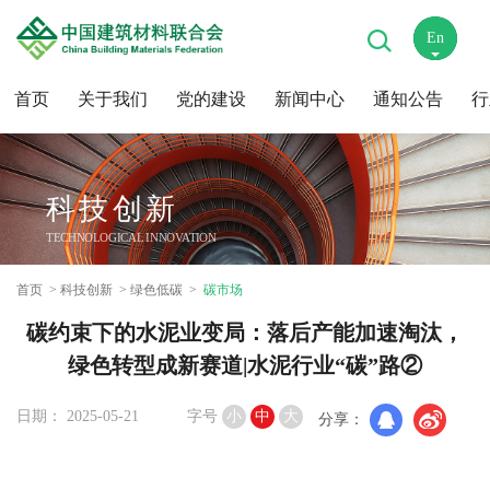
En
中
首页
关于我们
党的建设
新闻中心
通知公告
行
科技创新
TECHNOLOGICAL INNOVATION
首页
科技创新
绿色低碳
碳市场
碳约束下的水泥业变局：落后产能加速淘汰，
绿色转型成新赛道|水泥行业“碳”路②
日期： 2025-05-21
字号
小
中
大
分享：