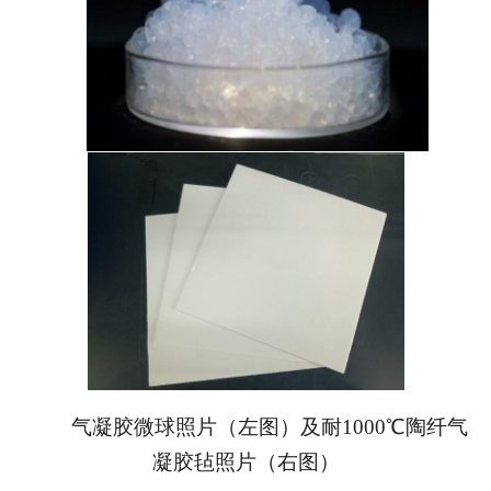
气凝胶微球照片（左图）及耐1000℃陶纤气
凝胶毡照片（右图）