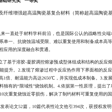
 基础研究奖 一等奖
及纤维增强超高温陶瓷基复合材料（简称超高温陶瓷
世以来一直处于材料学科前沿，也是国际公认的战略性尖
系单一、抗烧蚀温域受限、难以重复使用和制备成本高
程应用的深度融合和贯通。
创立了基于溶胶-凝胶调控熔渗预成型体组成和结构的反应
提升。2.发现了熔渗过程中反应热作用下界面相的反应-类
1倍、耐温能力高达2650℃，并实现低成本制备。3.
独有的“限域性”烧蚀机制。4.依据第一性原理，提出了
条件下10次重复烧蚀近零损伤，解决了制约材料可重复使用的
刊发表论文
52篇，10篇代表性论文他引394次，获授权