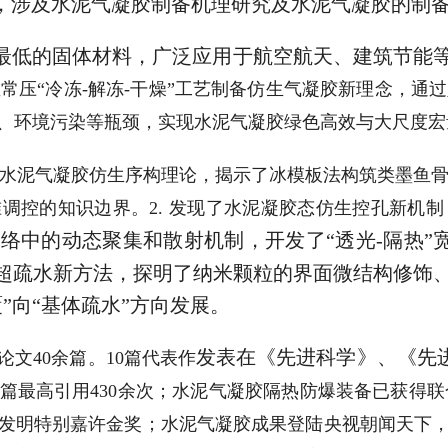
，涉及水泥气凝胶制备机理研究及水泥气凝胶的制
最低的固体材料，广泛应用于航空航天、建筑节能
常压“冷冻-解冻-干燥”工艺制备仿生气凝胶新理念，通
、环境污染等瓶颈，实现水泥气凝胶绿色高效与大尺度宏
建了水泥气凝胶仿生序构理论，揭示了冰模板法构筑类墨鱼
调控的知识边界。2. 发现了水泥凝胶态仿生控孔新机
网络中的动态聚集和散射机制，开发了“透光-隔热”
叶超疏水新方法，探明了纳米颗粒的界面微结构修饰
”向“基体疏水”方向发展。
发表在《先进科学》、《先
的论文40余篇。10篇代表作
单篇最高引用430余次；水泥气凝胶隔热防爆装备已获得联
际发明特别嘉许金奖；水泥气凝胶成果登陆央视朝闻天下，