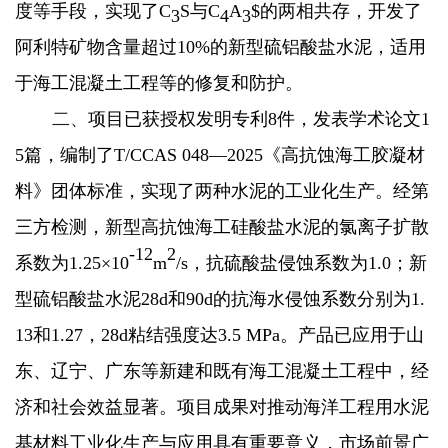
度等手段，实现了C
S与C
A
$的两相共存，开发了
3
4
3
阿利特矿物含量超过10%的新型硫铝酸盐水泥，适用
于海工混凝土工程等的修复和防护。
二、
项目已获授权发明专利8件，发表学术论文1
5篇，编制了T/CCAS 048—2025《高抗蚀海工胶凝材
料》团体标准，实现了两种水泥的工业化生产。经第
三方检测，新型高抗蚀海工硅酸盐水泥的
氯离子扩散
-12
2
系数为1.25×10
m
/s，抗硫酸盐侵蚀系数为1.0；
新
型硫铝酸盐水泥28d和90d的抗海水侵蚀系数分别为
1.
13和1.27，
28d粘结强度达3.5 MPa。产品已应用于山
东、辽宁、广东等新建和既有海工混凝土工程中，经
济和社会效益显著。项目成果对推动海洋工程用水泥
基材料工业化生产与应用具有重要意义，市场前景广