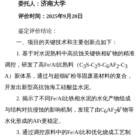
济南大学
委托人：
评价时间：2025年9月20日
鉴定评价结论：
一、项目的关键技术和主要创新点如下：
1.
基于对水泥熟料中高抗蚀关键铁相矿物的精准
调控，研发了高Fe/Al比熟料（C
S-C
S-C
AF
-C
3
2
6
2
3
A）新体系，通过与超细矿粉等固废基材料的复合，
开发出新型高抗蚀海工硅酸盐水泥。
2. 揭示了不同Fe/Al比铁相水泥的水化产物组成
与结构对抗侵蚀的影响机制，发现了由C
AF
矿物等
6
2
水化形成的AFt更稳定。
3. 通过调控原料中的Fe/Al比和优化烧成工艺制