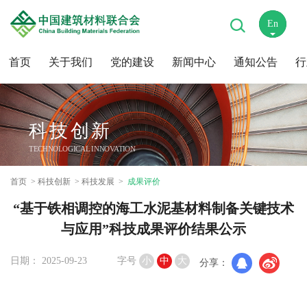
En
中
首页
关于我们
党的建设
新闻中心
通知公告
行
科技创新
TECHNOLOGICAL INNOVATION
首页
科技创新
科技发展
成果评价
“基于铁相调控的海工水泥基材料制备关键技术
与应用”科技成果评价结果公示
日期： 2025-09-23
字号
小
中
大
分享：