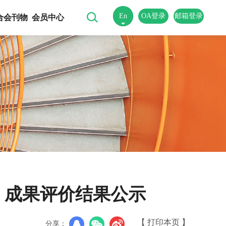
En
OA登录
邮箱登录
合会刊物
会员中心
中
 成果评价结果公示
【 打印本页 】
分享：