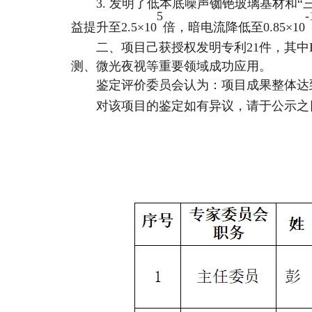
3. 发明了低本底噪声铷铯玻璃基材和
5
-
益提升至2.5×10
倍，暗电流降低至
0.85
×10
二、项目己获授权发明专利21件，其中
测、微光夜视等重要领域成功应用。
鉴定评价委员会认为：项目成果整体达
对该项目的鉴定如有异议，请于公示之日起