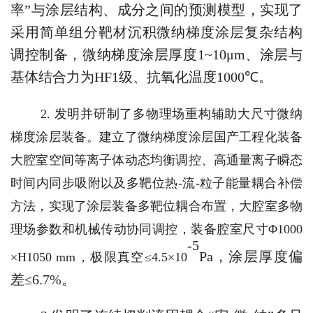
率”与涂层结构、成分之间的预测模型，实现了
采用简单组分靶材沉积微纳梯度涂层复杂结构
调控制备，微纳梯度涂层厚度
1~10
μ
m
、涂层与
基体结合力为
HF1
级、抗氧化温度
1000
℃。
2.
发明并研制了多物理场重构辅助大尺寸微纳
梯度涂层装备。建立了微纳梯度涂层国产工程化装备
大腔室空间等离子体动态均衡调控、高通量离子瞬态
时间内同步吸附以及多靶位热
-
流
-
粒子能量耦合补偿
方法，实现了涂层装备多靶位耦合布置，大腔室多物
理场参数和机械传动协同调控，装备腔室尺寸Φ
1000
-5
Pa
，涂层厚度偏
×
H1050 mm
，极限真空≤
4.5
×
10
差≤
6.7%
。