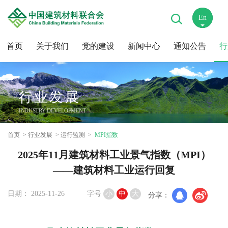
En
中
首页
关于我们
党的建设
新闻中心
通知公告
行
行业发展
INDUSTRY DEVELOPMENT
首页
行业发展
运行监测
MPI指数
2025年11月建筑材料工业景气指数（MPI）
——建筑材料工业运行回复
日期： 2025-11-26
字号
小
中
大
分享：