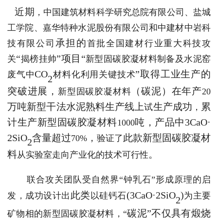
近期
，中国建筑材料科学研究总院有限公司、盐城
工学院、嘉华特种水泥股份有限公司和中建材中岩科
承担的
技有限公司
首
批全国建材行业重大科技攻
“
”
项目
“
关
揭榜挂帅
新型固碳胶凝材料制备及水泥窑
CO
”
取得工业生产的
废气中
材料化利用关键技术
2
突破进展，
（
碳泥
）
在年产
新型固碳胶凝材料
20
万吨新型干法水泥熟料生产线上
生产成功
累
试
，
计生产新型固碳胶凝材料
吨，产品中
3CaO·
1000
2SiO
含量超过
，
此款新型固碳胶凝材
70%
验证了
2
料
。
从实验室走向产业化的技术可行性
联合攻关团队受自然界
“
钟乳石
”
形成原理的启
此类
(3CaO·2SiO
)
发，成功设计出
以硅钙石
为主要
2
碳泥
”
不仅
具有
煅烧
矿物相的新型固碳胶凝材料
，
“