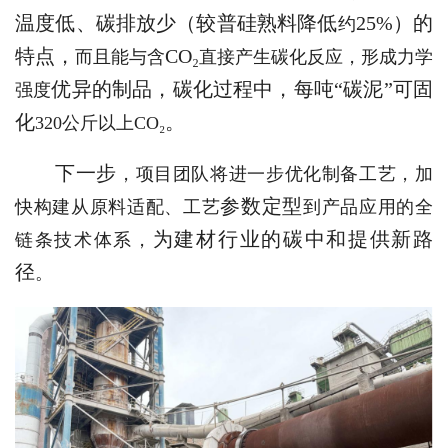
温度
低
、
碳排放少（较普硅熟料
降低
25%
）的
约
特点
，
CO₂
而且能与含
直接产生碳化反应，形成力学
优异的制品
，
碳化过程中，
每吨
“碳泥”
可
固
强度
化
。
320
公斤以上
CO
₂
下一步
，项目团队将进一步优化制备工艺，加
参数定型
快构建从原料适配、工艺
到产品应用的全
为建材行业的碳中和提供新路
链条技术体系，
径
。