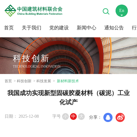
En
中
首页
关于我们
党的建设
新闻中心
通知公告
行
科技创新
TECHNOLOGICAL INNOVATION
首页
科技创新
科技发展
新材料新技术
我国成功实现新型固碳胶凝材料（碳泥）工业
化试产
日期： 2025-12-08
字号
小
中
大
分享：