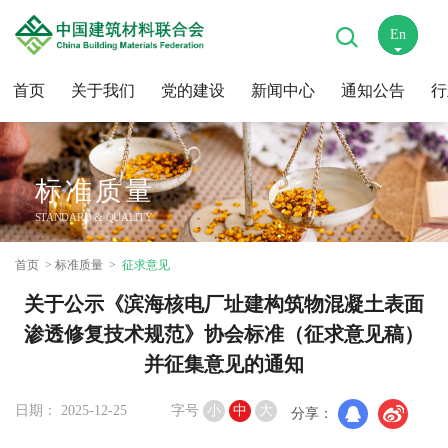
En
中
首页
关于我们
党的建设
新闻中心
通知公告
行
标准质量
STANDARD & QUALITY
首页
标准质量
征求意见
关于公示《滨海核电厂址建构筑物混凝土表面
渗透修复技术规范》协会标准（征求意见稿）
并征集意见的通知
日期： 2025-12-25
字号
小
中
大
分享：