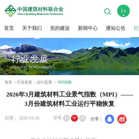
En
中
首页
关于我们
党的建设
新闻中心
通知公告
行
行业发展
INDUSTRY DEVELOPMENT
首页
行业发展
运行监测
MPI指数
2026年3月建筑材料工业景气指数（MPI）——
3月份建筑材料工业运行平稳恢复
日期： 2026-03-26
字号
小
中
大
分享：