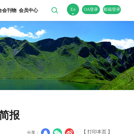
En
OA登录
邮箱登录
合会刊物
会员中心
中
况简报
【 打印本页 】
分享：