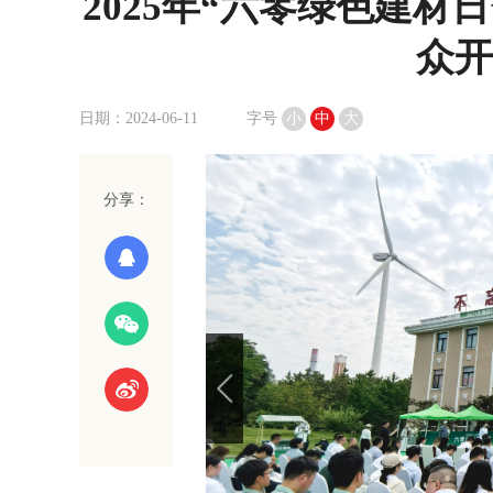
2025年“六零绿色建材
众
日期：2024-06-11
字号
小
中
大
分享：