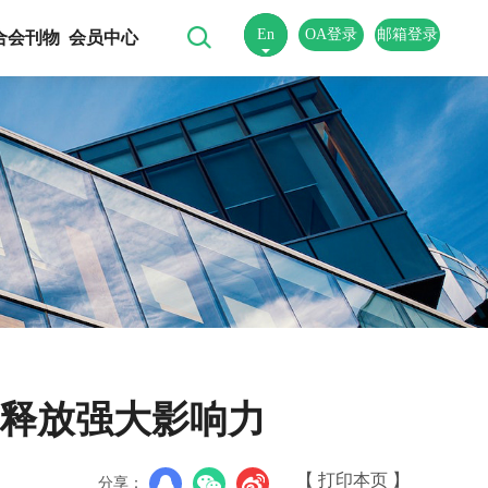
En
OA登录
邮箱登录
合会刊物
会员中心
中
日”释放强大影响力
【 打印本页 】
分享：