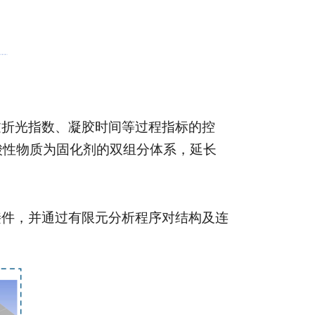
过折光指数、凝胶时间等过程指标的控
酸性物质为固化剂的双组分体系，延长
接件，并通过有限元分析程序对结构及连