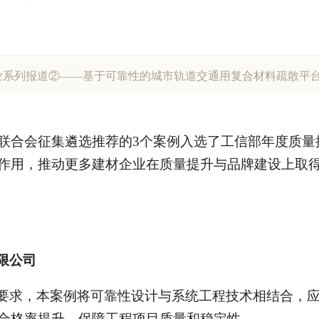
业系列报道②——基于可靠性的城市轨道交通用复合材料疏散平
材料联合会征集遴选推荐的3个案例入选了工信部年度质
作用，推动更多建材企业在质量提升与品牌建设上取
限公司
要求，本案例将可靠性设计与系统工程技术相结合，应
合格率提升，保障工程项目质量和稳定性。