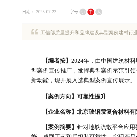
日期： 2025-07-22
字号
小
中
大
工信部质量提升和品牌建设典型案例建材行
【编者按】
2024年，由中国建筑
型案例宣传推广，发挥典型案例示范引领
新动能，现开展入选典型案例宣传展示。
【案例方向】可靠性提升
【企业名称】北京玻钢院复合材料有
【案例摘要】
针对地铁疏散平台应用
能、成型工艺和后组装可靠性，实现产品