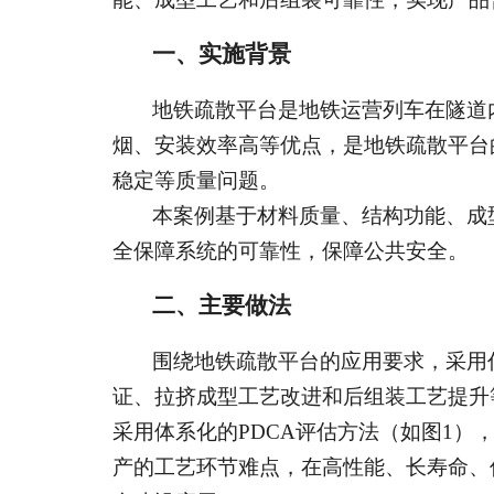
一、实施背景
地铁疏散平台是地铁运营列车在隧道
烟、安装效率高等优点，是地铁疏散平台
稳定等质量问题。
本案例基于材料质量、结构功能、成
全保障系统的可靠性，保障公共安全。
二、主要做法
围绕地铁疏散平台的应用要求，采用
证、拉挤成型工艺改进和后组装工艺提升
采用体系化的PDCA评估方法（如图1）
产的工艺环节难点，在高性能、长寿命、