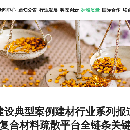
新闻中心
通知公告
行业发展
科技创新
标准质量
国际合作
联
建设典型案例建材行业系列报
复合材料疏散平台全链条关