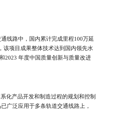
通线路中，国内累计完成里程100万延
定，该项目成果整体技术达到国内领先水
2023 年度中国质量创新与质量改进
体系化产品开发和制造过程的规划和控制
品已广泛应用于多条轨道交通线路上，