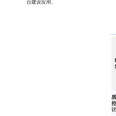
台建设应用。