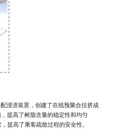
分配浸渍装置，创建了在线预聚合拉挤成
题，提高了树脂含量的稳定性和均匀
求，提高了乘客疏散过程的安全性。