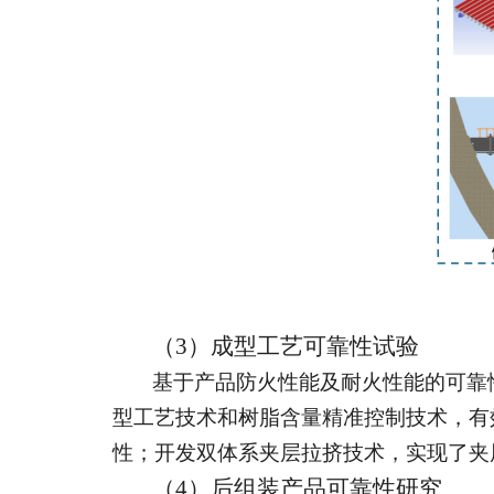
（3）成型工艺可靠性试验
基于产品防火性能及耐火性能的可靠
型工艺技术和树脂含量精准控制技术，有
性；开发双体系夹层拉挤技术，实现了夹
（4）后组装产品可靠性研究