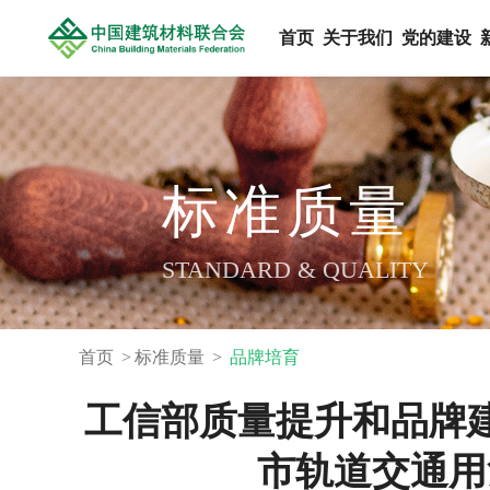
首页
关于我们
党的建设
标准质量
STANDARD & QUALITY
首页
标准质量
品牌培育
工信部质量提升和品牌
市轨道交通用