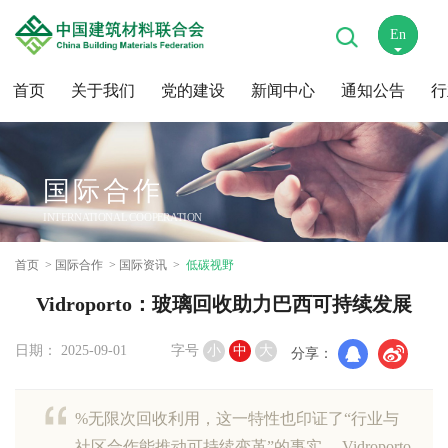
En
中
首页
关于我们
党的建设
新闻中心
通知公告
行
国际合作
INTERNATIONAL COOPERATION
首页
国际合作
国际资讯
低碳视野
Vidroporto：玻璃回收助力巴西可持续发展
日期： 2025-09-01
字号
小
中
大
分享：
%无限次回收利用，这一特性也印证了“行业与
社区合作能推动可持续变革”的事实。 Vidroporto