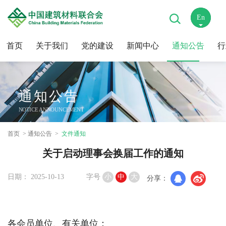
En
中
首页
关于我们
党的建设
新闻中心
通知公告
行
通知公告
NOTICE ANNOUNCEMENT
首页
通知公告
文件通知
关于启动理事会换届工作的通知
日期： 2025-10-13
字号
小
中
大
分享：
各会员单位、有关单位：