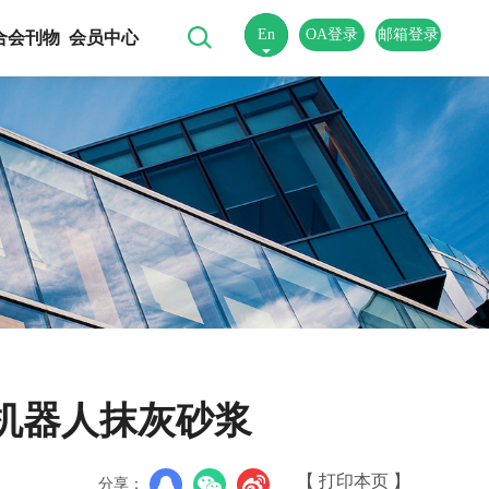
En
OA登录
邮箱登录
合会刊物
会员中心
中
机器人抹灰砂浆
【 打印本页 】
分享：