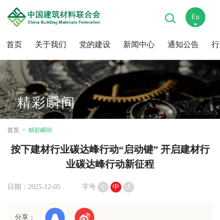
En
中
首页
关于我们
党的建设
新闻中心
通知公告
行
精彩瞬间
首页
精彩瞬间
按下建材行业碳达峰行动“启动键” 开启建材行
业碳达峰行动新征程
日期：2025-12-05
字号
小
中
大
分享：