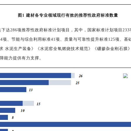
图1 建材各专业领域现行有效的推荐性政府标准数量
共
下达286
项
推荐性政府
标准计划项目
，
其中，
国
家标准计划
项目
233
4项、节能与综合利用标准41项、
质量与可靠性提升
标准125项
、
基
要求 水泥生产装备》《水泥窑全氧燃烧技术规范》《硼掺杂金刚石膜
障能力提供有力支撑。