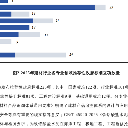
图2 2025年建材行业各专业领域推荐性政府标准立项数量
共发布
推荐性政府
标准
223
项，
其中，
国家标准
122
项
、
行业标准
101
可靠
性
提升
标准81项、工程建设标准9项、基础通用标准12项
。
分
专业
025《建筑材料产品追溯体系通用要求》明确了建材产品追溯体系的设计
安全等具有重要的现实指导意义
；GB/T 45920-2025《铁铝酸盐水
标与检测要求，为铁铝酸盐水泥
在
海洋工程、极地工程、工程抢修