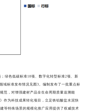
项
；
绿色低碳标准18项、数字化转型标准2项
、
新
领域标准发布情况见图3
。
编制发布
了
一批重点标
与应用规范，对增强建材产品全生命周期质量追溯能
泥》
作为科技成果转化项目，
立足铁铝酸盐水泥快
抢建等特殊场景的规模化推广应用提供了权威技术