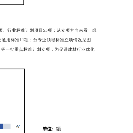
项
、行业标准计划
项目
53
项
；
从立项方向来看
，
绿
础通用标准11项；分
专业领域标准立项情况见图
》等一批重点标准计划立项，为促进建材行业优化