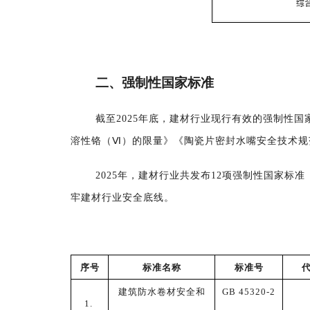
二
、
强制性
国家
标准
截至
2025
年底，
建材行业现行有效的强制性
国
溶性铬（Ⅵ）的限量》《陶瓷片密封水嘴安全技术规
2025
年，建材行业
共发布12
项
强制性国家标准
牢建材行业安全底线。
序号
标准名称
标准号
建筑防水卷材安全和
GB 45320-2
1.