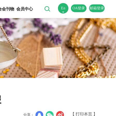
En
OA登录
邮箱登录
合会刊物
会员中心
中
报
【 打印本页 】
分享：