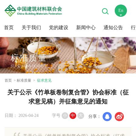
En
中
首页
关于我们
党的建设
新闻中心
通知公告
行
标准质量
STANDARD & QUALITY
首页
标准质量
征求意见
关于公示《竹单板卷制复合管》协会标准（征
求意见稿）并征集意见的通知
日期： 2026-04-24
字号
小
中
大
分享：