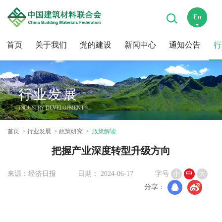
En
中
首页
关于我们
党的建设
新闻中心
通知公告
行
行业发展
INDUSTRY DEVELOPMENT
首页
行业发展
政策研究
政策解读
把握产业深度转型升级方向
来源：经济日报
日期： 2024-06-17
字号
小
中
大
分享：