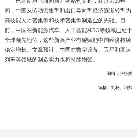
巴基斯坦《新闻报》网站刊文称，在过去20年
间，中国从劳动密集型和出口导向型经济逐渐转型为
高技能人才密集型和技术密集型制造业的先驱。目
前，中国在新能源汽车、人工智能和5G等领域已处于
全球领先地位，这些新兴产业有望赋能中国经济持续
稳定增长。文章预计，中国在数字设备、卫星和高速
列车等领域的制造实力也将持续增强。
编辑：张娅妮
审核：刘杨、冯帅