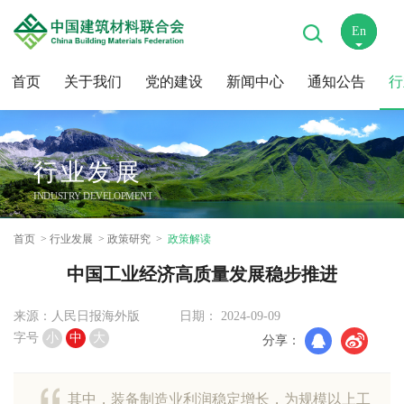
En
中
首页
关于我们
党的建设
新闻中心
通知公告
行
行业发展
INDUSTRY DEVELOPMENT
首页
行业发展
政策研究
政策解读
中国工业经济高质量发展稳步推进
来源：人民日报海外版
日期： 2024-09-09
字号
小
中
大
分享：
其中，装备制造业利润稳定增长，为规模以上工