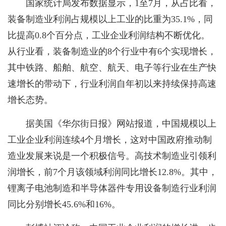
国家统计局发布数据显示，1至7月，从占比看，
装备制造业利润占规模以上工业的比重为35.1%，同
比提高0.8个百分点，工业企业利润结构不断优化。
从行业看，装备制造业的8个行业中有6个实现增长，
其中铁路、船舶、航空、航天、电子等行业在生产快
速增长的带动下，行业利润自年初以来持续保持高速
增长态势。
据美国《华尔街日报》网站报道，中国规模以上
工业企业利润连续4个月增长，这对中国政府推动制
造业发展来说是一个积极信号。高技术制造业引领利
润增长，前7个月该领域利润同比增长12.8%。其中，
锂离子电池制造和半导体器件专用设备制造行业利润
同比分别增长45.6%和16%。