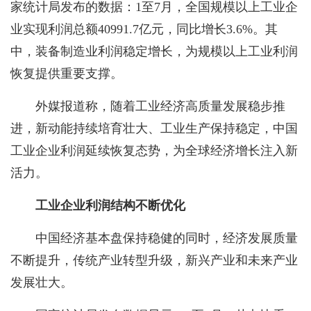
家统计局发布的数据：1至7月，全国规模以上工业企
业实现利润总额40991.7亿元，同比增长3.6%。其
中，装备制造业利润稳定增长，为规模以上工业利润
恢复提供重要支撑。
外媒报道称，随着工业经济高质量发展稳步推
进，新动能持续培育壮大、工业生产保持稳定，中国
工业企业利润延续恢复态势，为全球经济增长注入新
活力。
工业企业利润结构不断优化
中国经济基本盘保持稳健的同时，经济发展质量
不断提升，传统产业转型升级，新兴产业和未来产业
发展壮大。