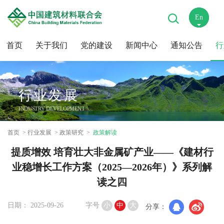
En
中
首页
关于我们
党的建设
新闻中心
通知公告
行
行业发展
INDUSTRY DEVELOPMENT
首页
行业发展
政策研究
政策解读
提质增效 培育壮大非金属矿产业——《建材行
业稳增长工作方案（2025—2026年）》系列解
读之四
日期： 2025-09-26
字号
小
中
大
分享：