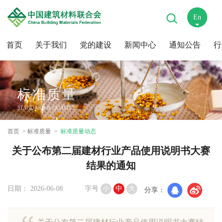
En
中
首页
关于我们
党的建设
新闻中心
通知公告
行
标准质量
STANDARD & QUALITY
首页
标准质量
标准质量动态
关于公布第二届建材行业产品使用说明书大赛
结果的通知
日期： 2026-06-08
字号
小
中
大
分享：