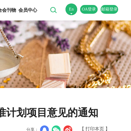
En
OA登录
邮箱登录
合会刊物
会员中心
中
准计划项目意见的通知
【 打印本页 】
分享：