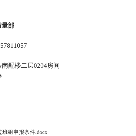
质量部
 57811057
南配楼二层0204房间
心
组申报条件.docx