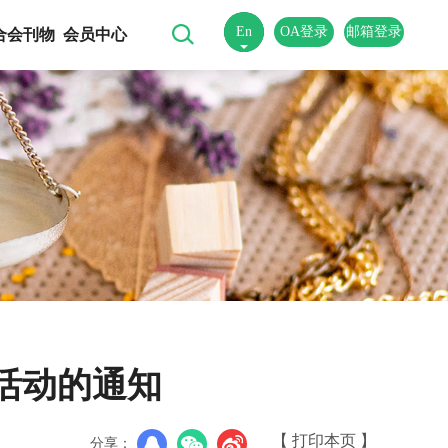
En
OA登录
邮箱登录
合会刊物
会员中心
中
理活动的通知
【 打印本页 】
分享：